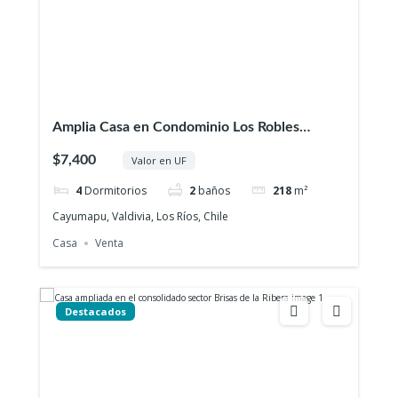
Amplia Casa en Condominio Los Robles
Cayumapu
$7,400
Valor en UF
4
Dormitorios
2
baños
218
m²
Cayumapu, Valdivia, Los Ríos, Chile
Casa
Venta
Destacados