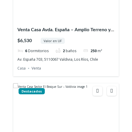
Venta Casa Avda. España – Amplio Terreno y
Gran Potencial de Inversión
$6,530
Valor en UF
6
Dormitorios
2
baños
250
m²
Av. España 703, 5110067 Valdivia, Los Ríos, Chile
Casa
Venta
Destacados