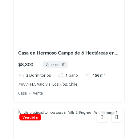
Casa en Hermoso Campo de 6 Hectáreas en
Chancoyan Alto
$8,300
Valor en UF
2
Dormitorios
1
baño
156
m²
7W77+H7, Valdivia, Los Ríos, Chile
Casa
Venta
Vendida