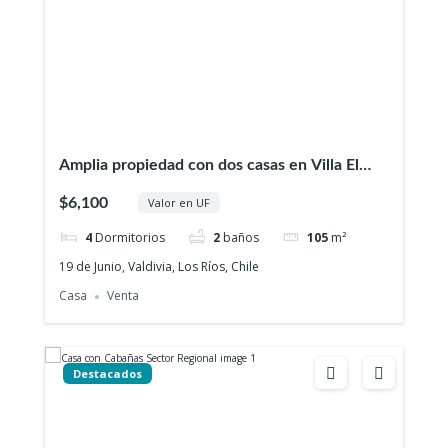
Amplia propiedad con dos casas en Villa El
Progreso – Valdivia
$6,100
Valor en UF
4
Dormitorios
2
baños
105
m²
19 de Junio, Valdivia, Los Ríos, Chile
Casa
Venta
Destacados