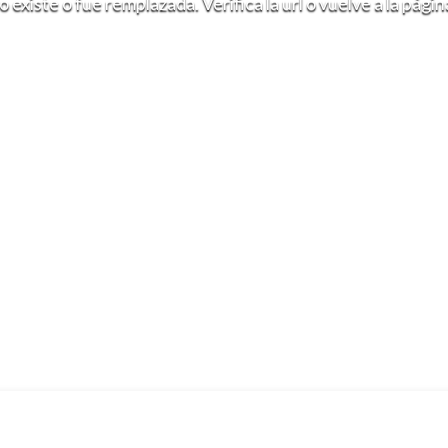
existe o fue remplazada. Verifica la url o vuelve a la pági
Volver al inicio