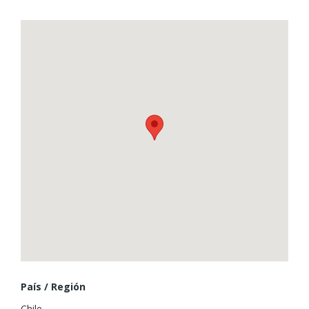
Además, su orientación norte garantiza luminosidad
durante gran parte del día. Una oportunidad única para
disfrutar de la tranquilidad y belleza de Los Lagos. ¡No
pierdas la oportunidad de hacer de esta casa tu nuevo
hogar!
País / Región
Chile