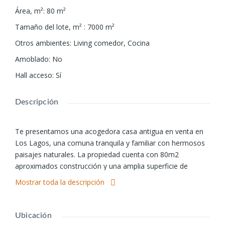
Área, m²
:
80
m²
Tamaño del lote, m²
:
7000
m²
Otros ambientes
:
Living comedor, Cocina
Amoblado
:
No
Hall acceso
:
Sí
Descripción
Te presentamos una acogedora casa antigua en venta en
Los Lagos, una comuna tranquila y familiar con hermosos
paisajes naturales. La propiedad cuenta con 80m2
aproximados construcción y una amplia superficie de
7000m2, agua de vertiente, ubicada en el sector Lipingue, a
Mostrar toda la descripción
solo 14 minutos de Los Lagos y 1 hora de Valdivia, camino
principal asfaltado. Con 1 baño 3 habitaciones, 2
estacionamientos, cabaña y 1 bodega, esta casa es ideal
Ubicación
para quienes buscan espacios cómodos y funcionales.