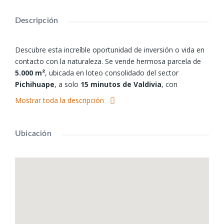
Descripción
Descubre esta increíble oportunidad de inversión o vida en
contacto con la naturaleza. Se vende hermosa parcela de
5.000 m²
, ubicada en loteo consolidado del sector
Pichihuape
, a solo
15 minutos de Valdivia
, con
excelente conectividad.
Mostrar toda la descripción
✨
Características destacadas:
Superficie total:
5.000 m²
Ubicación
Terreno mayormente
plano
, ideal para construcción
Rodeada de
bosque nativo
, entorno natural y privado
Factibilidad de luz eléctrica y agua potable
Accesos en buen estado durante todo el año
Sector tranquilo, seguro y de creciente plusvalía
🌳
Entorno y ubicación: