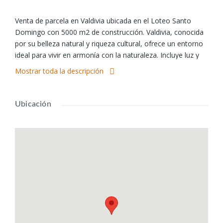
Venta de parcela en Valdivia ubicada en el Loteo Santo
Domingo con 5000 m2 de construcción. Valdivia, conocida
por su belleza natural y riqueza cultural, ofrece un entorno
ideal para vivir en armonía con la naturaleza. Incluye luz y
factibilidad de agua, caminos ripiados y acceso cerrado.
Mostrar toda la descripción
Conectividad inmediata con acceso sur a Valdivia 10 min al
centro de la ciudad, a 5 min de restaurantes, cervecerías y
locales comerciales. 60 min aprox de vaia Coique y acceso
Ubicación
corral por tierra. Con una orientación norte que garantiza
una excelente iluminación y vistas despejadas, esta
propiedad es perfecta para quienes buscan tranquilidad y
calidad de vida. Aprovecha oportunidad única para adquirir
tu propio pedazo de paraíso en Valdivia. ¡Contáctanos ya!