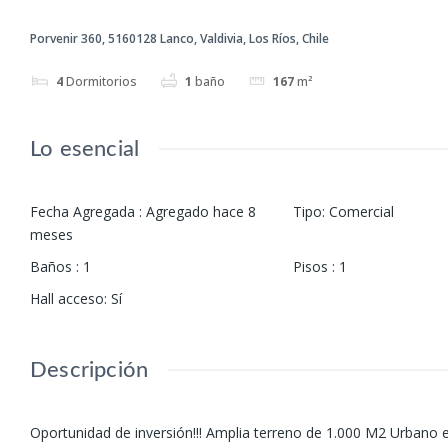
Porvenir 360, 5160128 Lanco, Valdivia, Los Ríos, Chile
4
Dormitorios
1
baño
167
m²
Lo esencial
Fecha Agregada
:
Agregado hace 8
Tipo
:
Comercial
meses
Baños
:
1
Pisos
:
1
Hall acceso
:
Sí
Descripción
Oportunidad de inversión!!! Amplia terreno de 1.000 M2 Urbano 