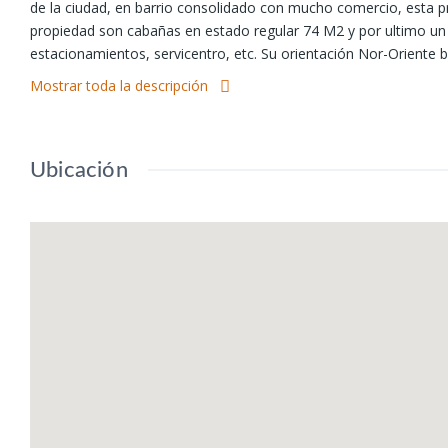
de la ciudad, en barrio consolidado con mucho comercio, esta pr
propiedad son cabañas en estado regular 74 M2 y por ultimo un
estacionamientos, servicentro, etc. Su orientación Nor-Oriente br
Mostrar toda la descripción
Excelente ubicación cerca del terminal de buses, copec, supermer
¡No pierdas la oportunidad de vivir en este hermoso hogar en l
Ubicación