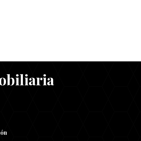
obiliaria
ión