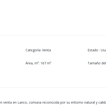
Categoría
:
Venta
Estado
:
Us
Área, m²
:
167
m²
Tamaño del
en venta en Lanco, comuna reconocida por su entorno natural y calid