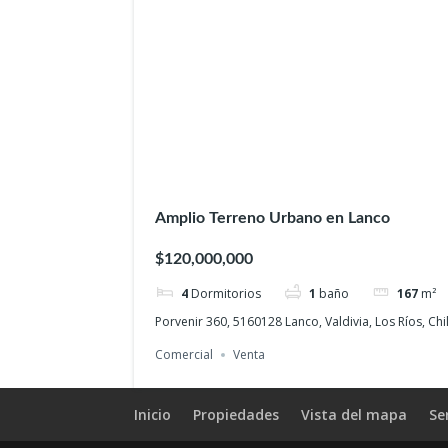
Amplio Terreno Urbano en Lanco
$120,000,000
4
Dormitorios
1
baño
167
m²
Porvenir 360, 5160128 Lanco, Valdivia, Los Ríos, Chi
Comercial
Venta
Inicio
Propiedades
Vista del mapa
Se